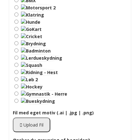
Fil med eget motiv (.ai | .jpg | .png)
Upload Fil