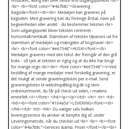
resultatet, aldrig kan blive bedre end udgangspunktet.<br>
<br> <b><font color="#4a7b8c">Gravering -
Bagside</font></b><br> Medaljen kan graveres på
bagsiden. Med gravering kan du forevige årstal, navn på
begivenheden eller andet - du bestemmer teksten.<br>
Som udgangspunkt bliver teksten centreret
horisontalt/vertikalt. Størrelsen af teksten tilpasses ud fra
størrelsen af medaljen og mængden af bogstaver.<br>
<br> <b><font color="#e6734d">HUSK!</font></b>
Medaljen graveres med den tekst der fremgår af den grå
boks - så tjek at teksten er rigtig og at du ikke har brugt
for mange tegn.<br><br> <font color="#e6734d"><i>Ved
bestilling af mange medaljer med forskellig gravering, er
det muligt at sende graveringslisten per e-mail. Send
graveringslisten til webshop@big-big.dk og skriv
ordrenummeret, du får på check ud siden, i mailens
emnefelt.</i></font> </h6><p></p></td> </tr> <tr> <td>
<h6><b><font color="#104a5a">LEVERING</font></b>
</h6></td> <td> <h6> Du vælger selv hvilken
leveringsservice du ønsker at benytte dig af, under
Leveringsmetode, når du checker ud:<br> <br> <b><font
color="#4a7b8c">Services &amp; Priser:</font></b><br>