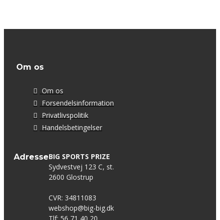
Om os
Om os
Forsendelsinformation
Privatlivspolitik
Handelsbetingelser
BIG SPORTS PRIZE
Adresse
Sydvestvej 123 C, st.
2600 Glostrup
CVR: 34811083
webshop@big-big.dk
Tlf: 56 71 40 20