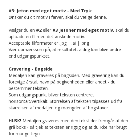
#3: Jeton med eget motiv - Med Tryk:
Ønsker du dit motiv i farver, skal du vælge denne.
Vælger du en
#2
eller
#3 Jetoner med eget motiv
, skal du
uploade en fil med det ønskede motiv.
Acceptable filformater er .jpg | .ai | .png
Vær opmærksom på, at resultatet, aldrig kan blive bedre
end udgangspunktet.
Gravering - Bagside
Medaljen kan graveres på bagsiden. Med gravering kan du
forevige årstal, navn på begivenheden eller andet - du
bestemmer teksten.
Som udgangspunkt bliver teksten centreret
horisontalt/vertikalt. Størrelsen af teksten tilpasses ud fra
størrelsen af medaljen og mængden af bogstaver.
HUSK!
Medaljen graveres med den tekst der fremgår af den
grå boks - så tjek at teksten er rigtig og at du ikke har brugt
for mange tegn.