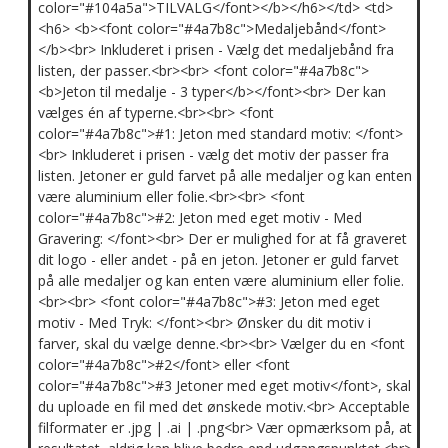
color="#104a5a">TILVALG</font></b></h6></td> <td>
<h6> <b><font color="#4a7b8c">Medaljebånd</font>
</b><br> Inkluderet i prisen - Vælg det medaljebånd fra
listen, der passer.<br><br> <font color="#4a7b8c">
<b>Jeton til medalje - 3 typer</b></font><br> Der kan
vælges én af typerne.<br><br> <font
color="#4a7b8c">#1: Jeton med standard motiv: </font>
<br> Inkluderet i prisen - vælg det motiv der passer fra
listen. Jetoner er guld farvet på alle medaljer og kan enten
være aluminium eller folie.<br><br> <font
color="#4a7b8c">#2: Jeton med eget motiv - Med
Gravering: </font><br> Der er mulighed for at få graveret
dit logo - eller andet - på en jeton. Jetoner er guld farvet
på alle medaljer og kan enten være aluminium eller folie.
<br><br> <font color="#4a7b8c">#3: Jeton med eget
motiv - Med Tryk: </font><br> Ønsker du dit motiv i
farver, skal du vælge denne.<br><br> Vælger du en <font
color="#4a7b8c">#2</font> eller <font
color="#4a7b8c">#3 Jetoner med eget motiv</font>, skal
du uploade en fil med det ønskede motiv.<br> Acceptable
filformater er .jpg | .ai | .png<br> Vær opmærksom på, at