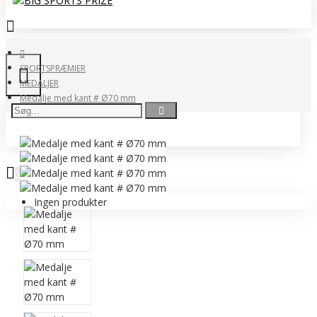
SPORTSPRÆMIER
MEDALJER
Medalje med kant # Ø70 mm
0 vare(r) - 0,00 DKK
0
Ingen produkter