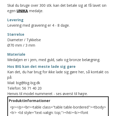
Skal du bruge over 300 stk. kan det betale sig at få lavet sin
egen
UNIKA
medalje.
Levering
Levering med gravering er 4 - 8 dage.
Størrelse
Diameter / Tykkelse
Ø70 mm / 3 mm
Materiale
Medaljen er i jern, med guld, sølv og bronze belægning.
Hos BIG kan det meste lade sig gøre
Kan det, du har brug for ikke lade sig gøre her, så kontakt os
på:
Mail: big@big-big.dk
Telefon: 56 71 40 20
Henvis til model nummeret - ses øverst til højre.
Produktinformationer
<p></p><br><table class="table table-bordered"><tbody>
<tr> <td style="text-valign: top;"><h6><b><font