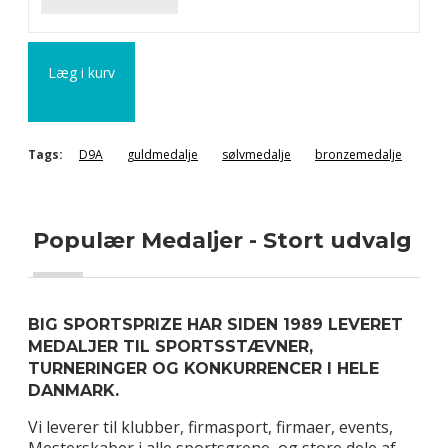
Læg i kurv
Tags:
D9A
guldmedalje
sølvmedalje
bronzemedalje
Populær Medaljer - Stort udvalg
BIG SPORTSPRIZE HAR SIDEN 1989 LEVERET
MEDALJER TIL SPORTSSTÆVNER,
TURNERINGER OG KONKURRENCER I HELE
DANMARK.
Vi leverer til klubber, firmasport, firmaer, events,
Mesterskaber i alle sportsgrene, og store dele af