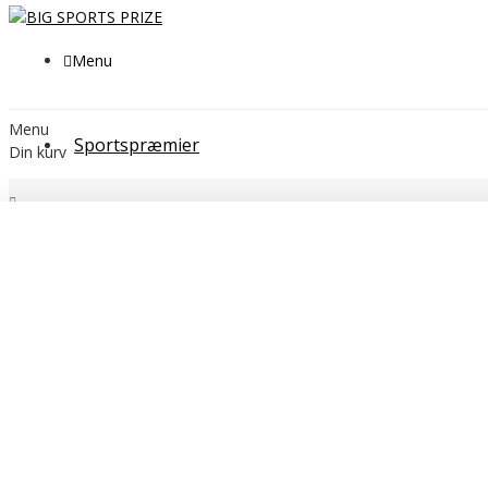
Menu
Menu
Sportspræmier
Din kurv
POKALER
Forsølvet Messing Pokal # 310 - 410 mm
Kategorier
SPORTSPRÆMIER
POKALER