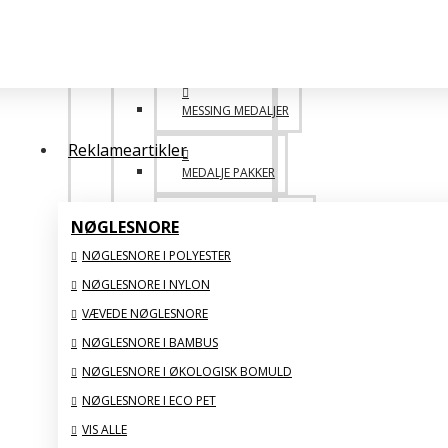
POPULÆRE
MESSING MEDALJER
Reklameartikler
MEDALJE PAKKER
NØGLESNORE
DESIGN SELV MEDALJE
NØGLESNORE I POLYESTER
NØGLESNORE I NYLON
SAML SELV BILLIGERE
VÆVEDE NØGLESNORE
VIS ALLE
NØGLESNORE I BAMBUS
NØGLESNORE I ØKOLOGISK BOMULD
GLAS STATUETTER
NØGLESNORE I ECO PET
VIS ALLE