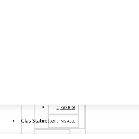
BIG FAMILY
VANDREPOKALER
BIG 1. 2. 3. PLADS
POKALE SPECIALE
ONE OF A KIND
GO BIG!
Glas Statuetter
VIS ALLE
MEDALJER