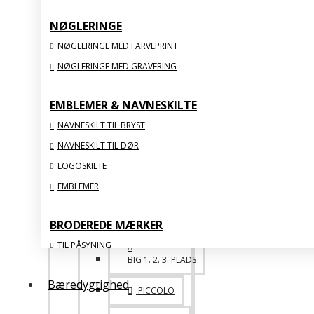
BIG FAMILY
NØGLERINGE
SPECIALE
NØGLERINGE MED FARVEPRINT
NØGLERINGE MED GRAVERING
ONE OF A KIND
EMBLEMER & NAVNESKILTE
ACRYLIC
NAVNESKILT TIL BRYST
NAVNESKILT TIL DØR
VIS ALLE
LOGOSKILTE
EMBLEMER
STATUETTER & FIGURER
BRODEREDE MÆRKER
TIL PÅSYNING
BIG 1. 2. 3. PLADS
MED STRYGEBAGSIDE
Bæredygtighed
ORGANISKE
PICCOLO
MED FLOSSSEDE KANTER