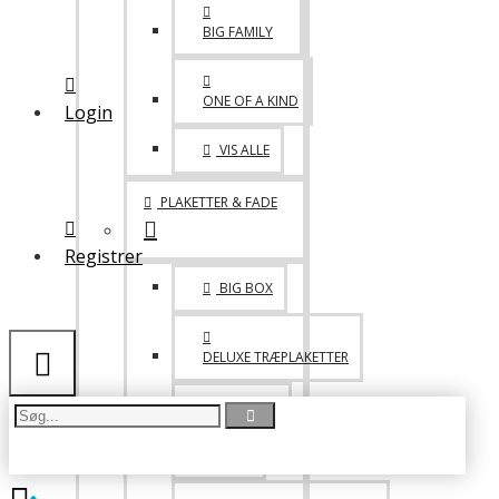
MED VELCRO
BIG FAMILY
LIDT BLANDET
ONE OF A KIND
Login
TASKER
VIS ALLE
DRIKKEDUNKE & KRUS
PLAKETTER & FADE
Registrer
BIG BOX
DELUXE TRÆPLAKETTER
PICCOLO
FADE