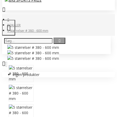
POKALER
5 størrelser # 380 - 600 mm
0 vare(r) - 0,00 DKK
0
Ingen produkter