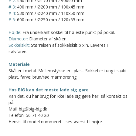
# 2:
440 mm / Ø170 mm / 90x40 mm
# 3:
490 mm / Ø200 mm / 100x45 mm
# 4:
530 mm / Ø240 mm / 110x50 mm
# 5:
600 mm / Ø250 mm / 120x55 mm
Højde:
Fra underkant sokkel til højeste punkt på pokal.
Diameter:
Diameter af skålen.
Sokkelskilt:
Størrelsen af sokkelskilt b x h. Leveres i
sølvfarve.
Materiale
Skål er i metal. Mellemstykke er i plast. Sokkel er tung i støbt
plast, farve: brun/rød marmorering.
Hos BIG kan det meste lade sig gøre
Kan det, du har brug for ikke lade sig gøre her, så kontakt os
på:
Mail: big@big-big.dk
Telefon: 56 71 40 20
Henvis til model nummeret - ses øverst til højre.