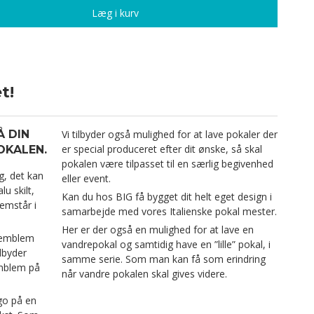
Læg i kurv
t!
Å DIN
Vi tilbyder også mulighed for at lave pokaler der
er special produceret efter dit ønske, så skal
OKALEN.
pokalen være tilpasset til en særlig begivenhed
g, det kan
eller event.
u skilt,
Kan du hos BIG få bygget dit helt eget design i
remstår i
samarbejde med vores Italienske pokal mester.
Her er der også en mulighed for at lave en
 emblem
vandrepokal og samtidig have en ”lille” pokal, i
ilbyder
samme serie. Som man kan få som erindring
emblem på
når vandre pokalen skal gives videre.
ogo på en