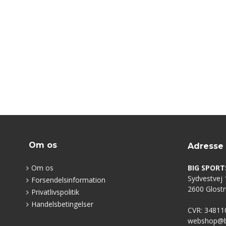
Om os
Adresse
Om os
BIG SPORT
Sydvestvej 1
Forsendelsinformation
2600 Glost
Privatlivspolitik
Handelsbetingelser
CVR: 34811
webshop@bi