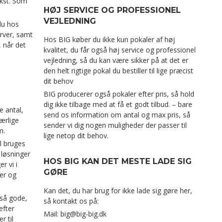
kst. Som
HØJ SERVICE OG PROFESSIONEL
VEJLEDNING
 du hos
arver, samt
Hos BIG køber du ikke kun pokaler af høj
, når det
kvalitet, du får også høj service og professionel
vejledning, så du kan være sikker på at det er
den helt rigtige pokal du bestiller til lige præcist
dit behov
BIG producerer også pokaler efter pris, så hold
dig ikke tilbage med at få et godt tilbud. – bare
e antal,
send os information om antal og max pris, så
særlige
sender vi dig nogen muligheder der passer til
m.
lige netop dit behov.
l bruges
 løsninger
HOS BIG KAN DET MESTE LADE SIG
r vi i
GØRE
er og
Kan det, du har brug for ikke lade sig gøre her,
gså gode,
så kontakt os på:
efter
Mail: big@big-big.dk
r til