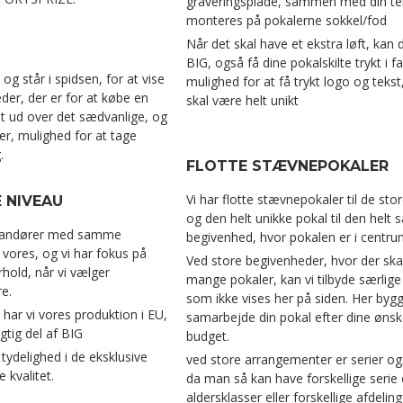
graveringsplade, sammen med din te
monteres på pokalerne sokkel/fod
Når det skal have et ekstra løft, kan
BIG, også få dine pokalskilte trykt i f
 og står i spidsen, for at vise
mulighed for at få trykt logo og tekst
er, der er for at købe en
skal være helt unikt
t ud over det sædvanlige, og
er, mulighed for at tage
.
FLOTTE STÆVNEPOKALER
Vi har flotte stævnepokaler til de stor
 NIVEAU
og den helt unikke pokal til den helt 
erandører med samme
begivenhed, hvor pokalen er i centru
vores, og vi har fokus på
Ved store begivenheder, hvor der ska
rhold, når vi vælger
mange pokaler, kan vi tilbyde særlige
e.
som ikke vises her på siden. Her bygge
 har vi vores produktion i EU,
samarbejde din pokal efter dine ønsk
gtig del af BIG
budget.
ydelighed i de eksklusive
ved store arrangementer er serier o
 kvalitet.
da man så kan have forskellige serie 
aldersklasser eller forskellige afdelinge