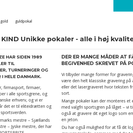
 gold
guldpokal
IND Unikke pokaler - alle i høj kvalite
DER ER MANGE MÅDER AT F
ZE HAR SIDEN 1989
BEGIVENHED SKREVET PÅ P
ER TIL
R, TURNERINGER OG
Vi tilbyder mange former for graverin
I HELE DANMARK.
være den helt klassiske gravering på al
eller det lasergraveret hvor teksten f
er, firmasport, firmaer,
sort.
er i alle sportsgrene, og
anske erhverv, og vi er
Mange pokaler kan der monteres et
r det er til eliteidrætten og
med valgfri sportsgren på låget – vi t
 sportsverden.
også at gravere dit eget logo som 
en jeton.
marks mestre – Sjællands
re – Jyske mestre, der har
Du har også mulighed for at få dit l
SPORTSPRIZE.