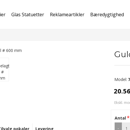
ier
Glas Statuetter
Reklameartikler
Bæredygtighed
Gul
Model:
20.5
Ekskl. mo
Antal
-
Tilvalg pokaler
Levering