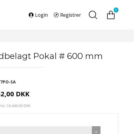
0
Login
Registrer
dbelagt Pokal # 600 mm
77PO-SA
62,00 DKK
ms: 16.449,60 DKK
+