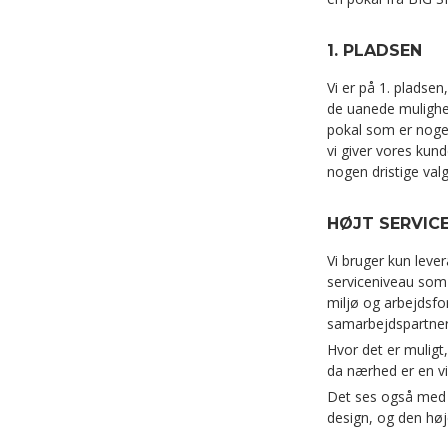
1. PLADSEN
Vi er på 1. pladsen,
de uanede mulighed
pokal som er noge
vi giver vores kund
nogen dristige valg
HØJT SERVICE
Vi bruger kun lev
serviceniveau som 
miljø og arbejdsfo
samarbejdspartner
Hvor det er muligt,
da nærhed er en vi
Det ses også med t
design, og den høje